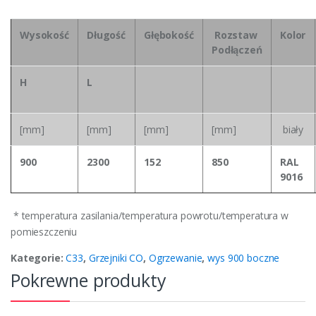
Wysokość
Długość
Głębokość
Rozstaw
Kolor
Podłączeń
H
L
[mm]
[mm]
[mm]
[mm]
biały
900
2300
152
850
RAL
9016
* temperatura zasilania/temperatura powrotu/temperatura w
pomieszczeniu
Kategorie:
C33
,
Grzejniki CO
,
Ogrzewanie
,
wys 900 boczne
Pokrewne produkty