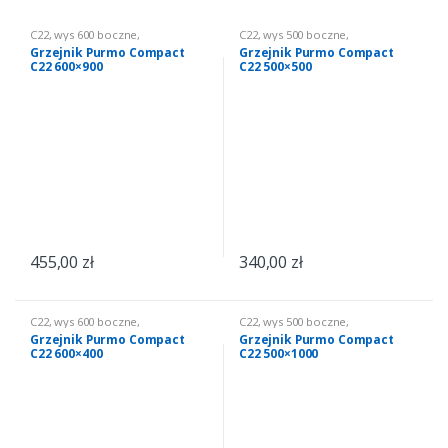
C22
,
wys 600 boczne
,
C22
,
wys 500 boczne
,
Ogrzewanie
,
Grzejniki CO
Ogrzewanie
,
Grzejniki CO
Grzejnik Purmo Compact
Grzejnik Purmo Compact
C22 600×900
C22 500×500
455,00
zł
340,00
zł
C22
,
wys 600 boczne
,
C22
,
wys 500 boczne
,
Ogrzewanie
,
Grzejniki CO
Ogrzewanie
,
Grzejniki CO
Grzejnik Purmo Compact
Grzejnik Purmo Compact
C22 600×400
C22 500×1000