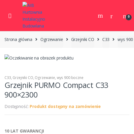
Skip to navigation
Skip to content
0
Strona główna
Ogrzewanie
Grzejniki CO
C33
wys 900
C33
,
Grzejniki CO
,
Ogrzewanie
,
wys 900 boczne
Grzejnik PURMO Compact C33
900×2300
Dostępność:
Produkt dostępny na zamówienie
10 LAT GWARANCJI