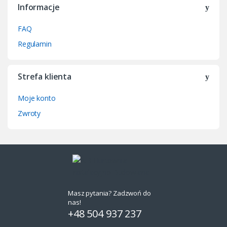
Informacje
FAQ
Regulamin
Strefa klienta
Moje konto
Zwroty
Masz pytania? Zadzwoń do
nas!
+48 504 937 237