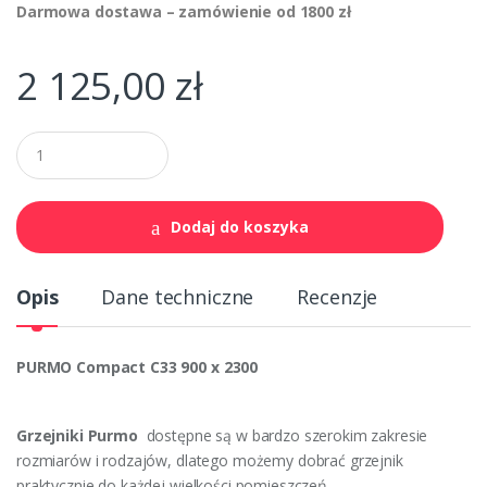
Darmowa dostawa – zamówienie od 1800 zł
2 125,00
zł
Q
u
a
n
t
Dodaj do koszyka
i
t
y
Opis
Dane techniczne
Recenzje
PURMO
Compact C33 900 x 2300
Grzejniki Purmo
dostępne są w bardzo szerokim zakresie
rozmiarów i rodzajów, dlatego możemy dobrać grzejnik
praktycznie do każdej wielkości pomieszczeń.