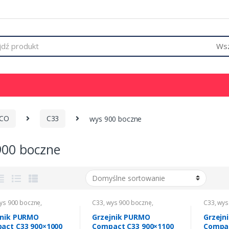
 CO
C33
wys 900 boczne
900 boczne
ys 900 boczne
,
C33
,
wys 900 boczne
,
C33
,
wys
wanie
,
Grzejniki CO
Ogrzewanie
,
Grzejniki CO
Ogrzewa
jnik PURMO
Grzejnik PURMO
Grzejn
act C33 900×1000
Compact C33 900×1100
Compac