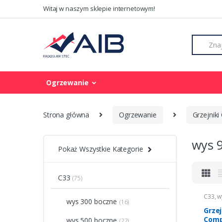
Skip to navigation
Skip to content
Witaj w naszym sklepie internetowym!
S
e
a
r
c
Ogrzewanie
h
f
o
r
Strona główna
Ogrzewanie
Grzejniki
:
wys 
Pokaż Wszystkie Kategorie
C33
(75)
C33
,
w
wys 300 boczne
(16)
Ogrze
Grze
Comp
wys 500 boczne
(22)