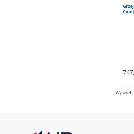
Ogrze
Grze
Comp
747
Wyświetla