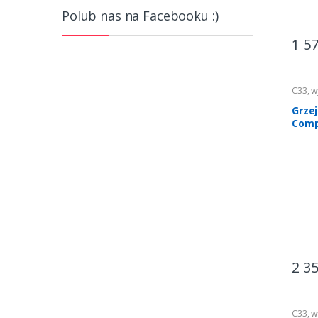
Polub nas na Facebooku :)
1 5
C33
,
w
Ogrze
Grze
Comp
2 3
C33
,
w