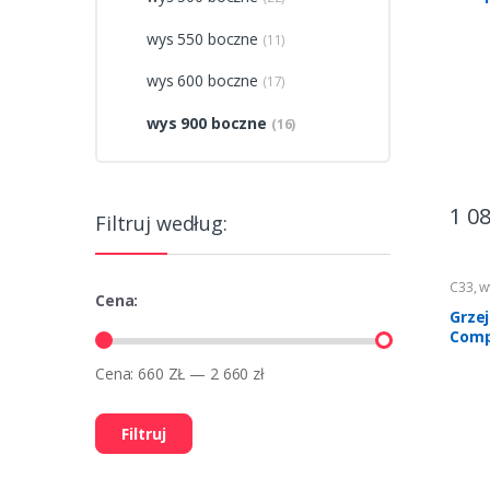
wys 550 boczne
(11)
wys 600 boczne
(17)
wys 900 boczne
(16)
1 0
Filtruj według:
C33
,
w
Cena:
Ogrze
Grze
Comp
Cena:
660 ZŁ
—
2 660 zł
Filtruj