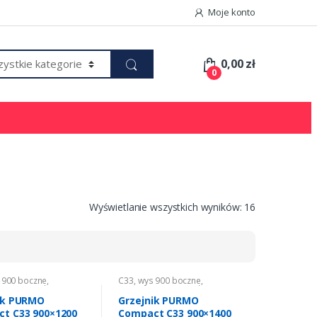
Moje konto
0,00
zł
0
Wyświetlanie wszystkich wyników: 16
 900 boczne
,
C33
,
wys 900 boczne
,
nie
,
Grzejniki CO
Ogrzewanie
,
Grzejniki CO
ik PURMO
Grzejnik PURMO
t C33 900×1200
Compact C33 900×1400