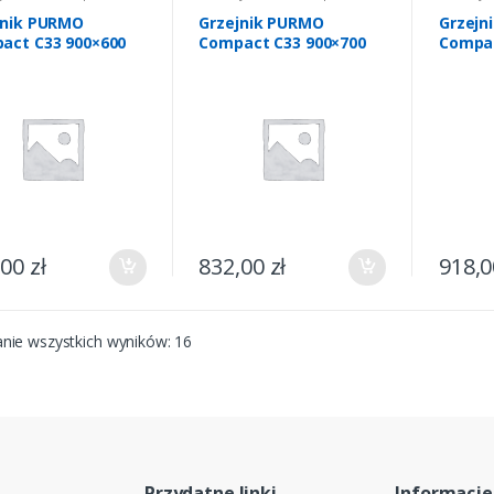
wanie
,
Grzejniki CO
Ogrzewanie
,
Grzejniki CO
Ogrzewa
jnik PURMO
Grzejnik PURMO
Grzejn
act C33 900×600
Compact C33 900×700
Compac
,00
zł
832,00
zł
918,
nie wszystkich wyników: 16
Przydatne linki
Informacje