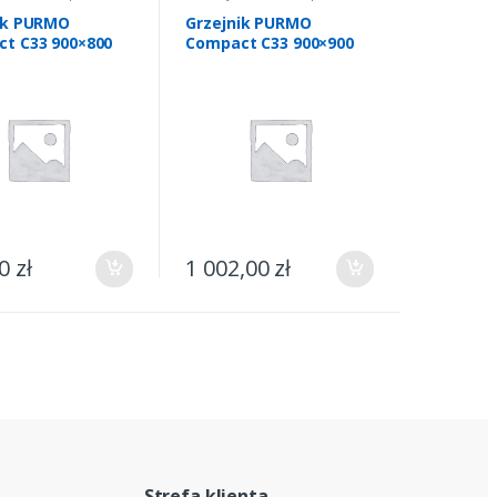
nie
,
Grzejniki CO
Ogrzewanie
,
Grzejniki CO
ik PURMO
Grzejnik PURMO
t C33 900×800
Compact C33 900×900
00
zł
1 002,00
zł
Strefa klienta