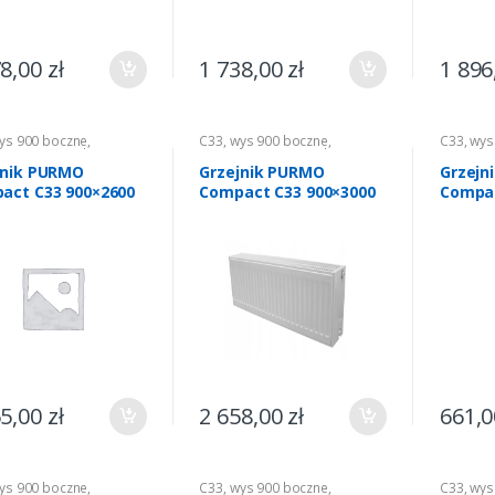
78,00
zł
1 738,00
zł
1 896
ys 900 boczne
,
C33
,
wys 900 boczne
,
C33
,
wys
wanie
,
Grzejniki CO
Ogrzewanie
,
Grzejniki CO
Ogrzewa
jnik PURMO
Grzejnik PURMO
Grzejn
act C33 900×2600
Compact C33 900×3000
Compac
55,00
zł
2 658,00
zł
661,
ys 900 boczne
,
C33
,
wys 900 boczne
,
C33
,
wys