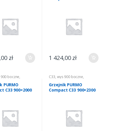
,00
zł
1 424,00
zł
 900 boczne
,
C33
,
wys 900 boczne
,
nie
,
Grzejniki CO
Ogrzewanie
,
Grzejniki CO
ik PURMO
Grzejnik PURMO
t C33 900×2000
Compact C33 900×2300