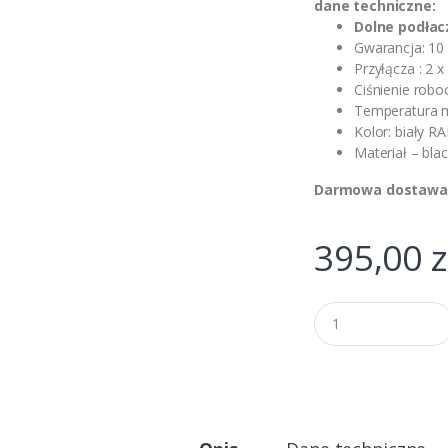
dane techniczne:
Dolne podłac
Gwarancja: 10 
Przyłącza : 2 x
Ciśnienie roboc
Temperatura m
Kolor: biały R
Materiał – bl
Darmowa dostawa 
395,00
z
Q
u
a
n
t
i
t
y