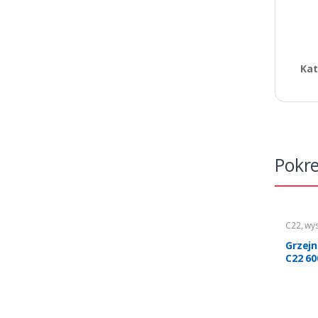
Kat
Pokr
C22
,
wy
Ogrzew
Grzej
C22 60