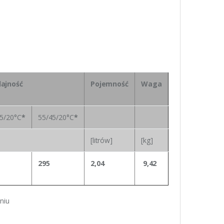
ajność
Pojemność
Waga
5/20°C
*
55/45/20°C
*
[litrów]
[kg]
295
2,04
9,42
niu