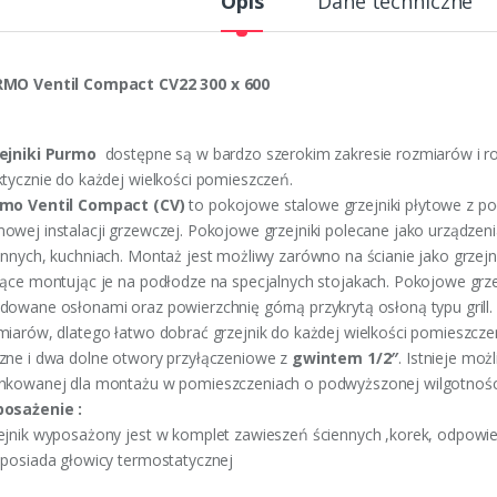
Opis
Dane techniczne
MO Ventil Compact
CV22 300 x 600
ejniki Purmo
dostępne są w bardzo szerokim zakresie rozmiarów i r
ktycznie do każdej wielkości pomieszczeń.
mo Ventil Compact (CV)
to pokojowe stalowe grzejniki płytowe z p
owej instalacji grzewczej. Pokojowe grzejniki polecane jako urządze
ennych, kuchniach. Montaż jest możliwy zarówno na ścianie jako grzejn
jące montując je na podłodze na specjalnych stojakach. Pokojowe grz
dowane osłonami oraz powierzchnię górną przykrytą osłoną typu grill.
miarów, dlatego łatwo dobrać grzejnik do każdej wielkości pomieszcze
zne i dwa dolne otwory przyłączeniowe z
gwintem 1/2″
. Istnieje mo
nkowanej dla montażu w pomieszczeniach o podwyższonej wilgotnośc
osażenie :
ejnik wyposażony jest w komplet zawieszeń ściennych ,korek, odpowie
 posiada głowicy termostatycznej