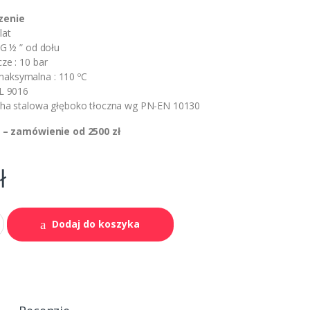
zenie
lat
 G ½ ” od dołu
ze : 10 bar
aksymalna : 110 ºC
AL 9016
acha stalowa głęboko tłoczna wg PN-EN 10130
– zamówienie od 2500 zł
ł
Dodaj do koszyka