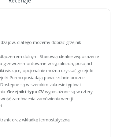
Recenzje
odzajów, dlatego możemy dobrać grzejnik
odłączeniem dolnym. Stanowią idealne wyposażenie
nia grzewcze montowane w sypialniach, pokojach
iki wiszące, opcjonalnie można uzyskać grzejniki
ejniki Purmo posiadają powierzchnie boczne
 Dostępne są w szerokim zakresie typów i
nia.
Grzejniki typu CV
wyposażone są w cztery
żliwość zamówienia zamówienia wersji
i.
trznik oraz wkładkę termostatyczną.