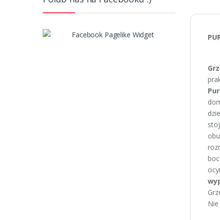
PUR
Grz
pra
Pur
dom
dzi
sto
obu
roz
boc
ocy
wyp
Grz
Nie