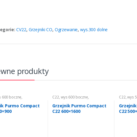
egorie:
CV22
,
Grzejniki CO
,
Ogrzewanie
,
wys.300 dolne
ewne produkty
s 600 boczne
,
C22
,
wys 600 boczne
,
C22
,
wys 
anie
,
Grzejniki CO
Ogrzewanie
,
Grzejniki CO
Ogrzewan
nik Purmo Compact
Grzejnik Purmo Compact
Grzejni
0×900
C22 600×1600
C22 500