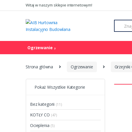
Skip to navigation
Skip to content
Witaj w naszym sklepie internetowym!
S
e
a
r
c
Ogrzewanie
h
f
o
r
Strona główna
Ogrzewanie
Grzejniki
:
Pokaż Wszystkie Kategorie
Bez kategorii
(11)
KOTŁY CO
(47)
Ocieplenia
(5)