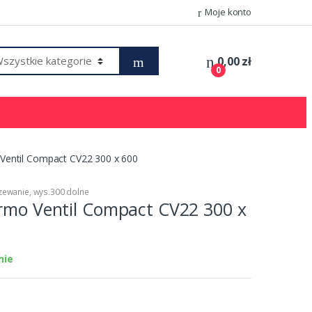
Moje konto
0,00
zł
0
 Ventil Compact CV22 300 x 600
zewanie
,
wys.300 dolne
urmo Ventil Compact CV22 300 x
nie