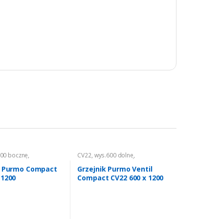
500 boczne
,
CV22
,
wys.600 dolne
,
ie
,
Grzejniki CO
Ogrzewanie
,
Grzejniki CO
k Purmo Compact
Grzejnik Purmo Ventil
×1200
Compact CV22 600 x 1200