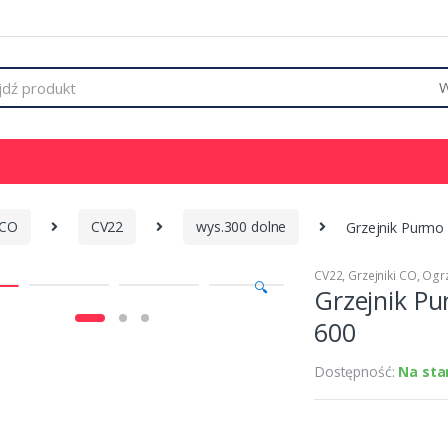
 CO
CV22
wys.300 dolne
Grzejnik Purmo
CV22
,
Grzejniki CO
,
Ogr
🔍
Grzejnik P
600
Dostępność:
Na sta