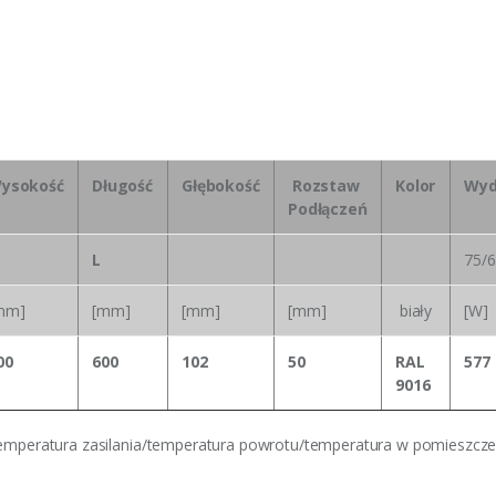
ysokość
Długość
Głębokość
Rozstaw
Kolor
Wyd
Podłączeń
L
75/6
mm]
[mm]
[mm]
[mm]
biały
[W]
00
600
102
50
RAL
577
9016
emperatura zasilania/temperatura powrotu/temperatura w pomieszcze