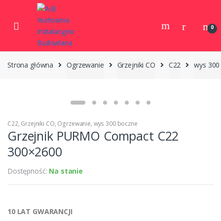
Skip to navigation
Skip to content
0
Strona główna
Ogrzewanie
Grzejniki CO
C22
wys 300
C22
,
Grzejniki CO
,
Ogrzewanie
,
wys 300 boczne
Grzejnik PURMO Compact C22
300×2600
Dostępność:
Na stanie
10 LAT GWARANCJI