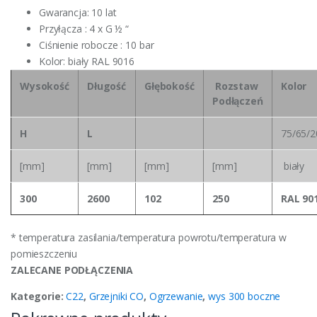
Gwarancja: 10 lat
Przyłącza : 4 x G ½ “
Ciśnienie robocze : 10 bar
Kolor: biały RAL 9016
Wysokość
Długość
Głębokość
Rozstaw
Kolor
Podłączeń
H
L
75/65/2
[mm]
[mm]
[mm]
[mm]
biały
300
2600
102
250
RAL 90
* temperatura zasilania/temperatura powrotu/temperatura w
pomieszczeniu
ZALECANE PODŁĄCZENIA
Kategorie:
C22
,
Grzejniki CO
,
Ogrzewanie
,
wys 300 boczne