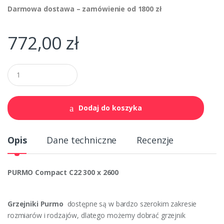
Darmowa dostawa – zamówienie od 1800 zł
772,00
zł
Q
u
a
n
t
Dodaj do koszyka
i
t
y
Opis
Dane techniczne
Recenzje
PURMO Compact
C22 300 x 2600
Grzejniki Purmo
dostępne są w bardzo szerokim zakresie
rozmiarów i rodzajów, dlatego możemy dobrać grzejnik