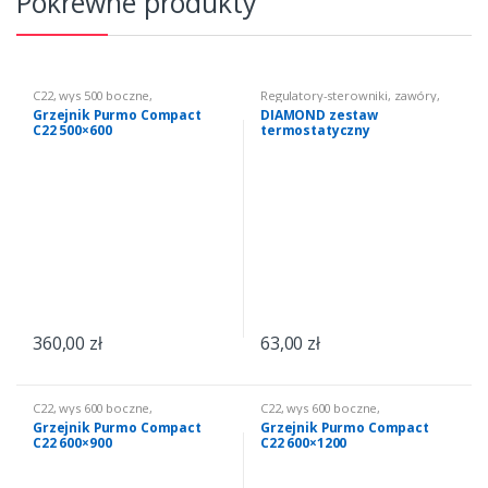
Pokrewne produkty
C22
,
wys 500 boczne
,
Regulatory-sterowniki
,
zawóry
,
Ogrzewanie
,
Grzejniki CO
Ogrzewanie
,
Grzejniki CO
Grzejnik Purmo Compact
DIAMOND zestaw
C22 500×600
termostatyczny
grzejnikowy 1/2 prosty
360,00
zł
63,00
zł
C22
,
wys 600 boczne
,
C22
,
wys 600 boczne
,
Ogrzewanie
,
Grzejniki CO
Ogrzewanie
,
Grzejniki CO
Grzejnik Purmo Compact
Grzejnik Purmo Compact
C22 600×900
C22 600×1200